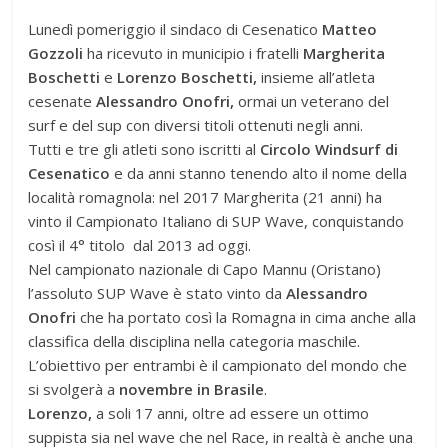
Lunedì pomeriggio il sindaco di Cesenatico
Matteo
Gozzoli
ha ricevuto in municipio i fratelli
Margherita
Boschetti
e
Lorenzo Boschetti,
insieme all’atleta
cesenate
Alessandro Onofri,
ormai un veterano del
surf e del sup con diversi titoli ottenuti negli anni.
Tutti e tre gli atleti sono iscritti al
Circolo Windsurf di
Cesenatico
e da anni stanno tenendo alto il nome della
località romagnola: nel 2017 Margherita (21 anni) ha
vinto il Campionato Italiano di SUP Wave, conquistando
così il 4° titolo dal 2013 ad oggi.
Nel campionato nazionale di Capo Mannu (Oristano)
l’assoluto SUP Wave è stato vinto da
Alessandro
Onofri
che ha portato così la Romagna in cima anche alla
classifica della disciplina nella categoria maschile.
L’obiettivo per entrambi è il campionato del mondo che
si svolgerà a
novembre in Brasile
.
Lorenzo,
a soli 17 anni, oltre ad essere un ottimo
suppista sia nel wave che nel Race, in realtà è anche una