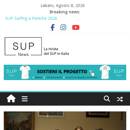
sabato, Agosto 8, 2026
Breaking news:
SUP Surfing a Peniche 2026
AirSUP a Gallico: prima storica gara per Reggio Calabria
Gallico Paddle Fest 2026: sul lungomare di Gallico torna la festa
del SUP
Porto Selvaggio, a lezione di soccorso con la giornata della
prevenzione
2° Urban Sup Trophy: la regata solidale per lo IOR