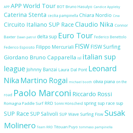
APP World Tour
BOT
Bruno Hasulyo
APP
Candice Appleby
Caterina Stenta
Chiara Nordio
cecilia pampinella
Cina
Claudio Nika
Circuito Italiano SUP Race
Connor
Euro Tour
delta sup
Baxter
Federico Benettolo
Dawn patrol
FISW
FISW Surfing
Filippo Mercuriali
Federico Esposito
italian sup
Giordano Bruno Capparella
isl
Leonard
league
Johnny Banzai
Laura Dal Pont
Nika
Martino Rogai
olivia piana
on the
michael booth
Paolo Marconi
Riccardo Rossi
road
RRD
spring sup race
sup
Romagna Paddle Surf
Sonni Hönscheid
Susak
SUP Race
SUP Salivoli
SUP Wave
Surfing Fisw
Molinero
Titouan Puyo
Team RRD
tommaso pampinella