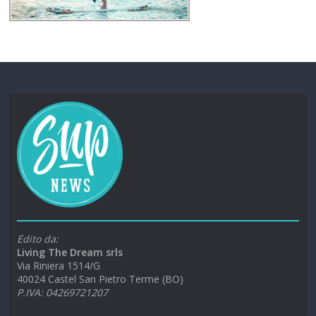
Edito da:
Living The Dream srls
Via Riniera 1514/G
40024 Castel San Pietro Terme (BO)
P.IVA: 04269721207