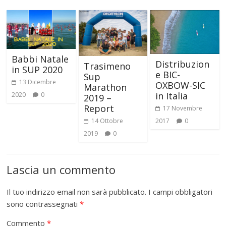
Babbi Natale
Distribuzion
Trasimeno
in SUP 2020
e BIC-
Sup
13 Dicembre
OXBOW-SIC
Marathon
in Italia
2020
0
2019 –
Report
17 Novembre
2017
0
14 Ottobre
2019
0
Lascia un commento
Il tuo indirizzo email non sarà pubblicato.
I campi obbligatori
sono contrassegnati
*
Commento
*