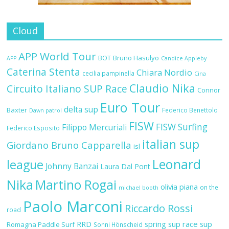
Cloud
APP World Tour
BOT
Bruno Hasulyo
APP
Candice Appleby
Caterina Stenta
Chiara Nordio
cecilia pampinella
Cina
Claudio Nika
Circuito Italiano SUP Race
Connor
Euro Tour
delta sup
Baxter
Federico Benettolo
Dawn patrol
FISW
FISW Surfing
Filippo Mercuriali
Federico Esposito
italian sup
Giordano Bruno Capparella
isl
Leonard
league
Johnny Banzai
Laura Dal Pont
Nika
Martino Rogai
olivia piana
on the
michael booth
Paolo Marconi
Riccardo Rossi
road
RRD
spring sup race
sup
Romagna Paddle Surf
Sonni Hönscheid