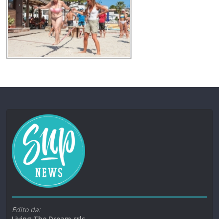
Edito da:
Living The Dream srls