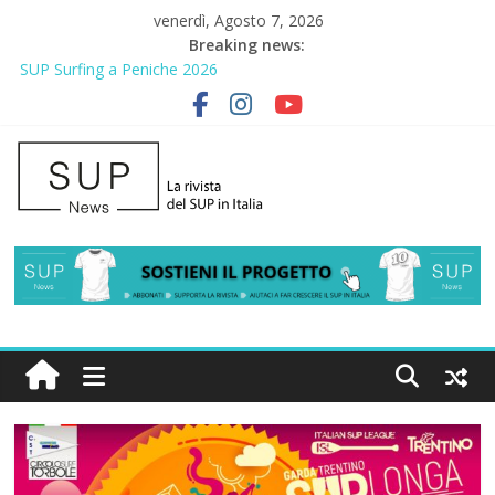
venerdì, Agosto 7, 2026
Breaking news:
SUP Surfing a Peniche 2026
AirSUP a Gallico: prima storica gara per Reggio Calabria
Gallico Paddle Fest 2026: sul lungomare di Gallico torna la festa
del SUP
Porto Selvaggio, a lezione di soccorso con la giornata della
prevenzione
2° Urban Sup Trophy: la regata solidale per lo IOR