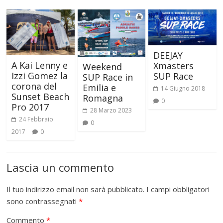
DEEJAY
A Kai Lenny e
Xmasters
Weekend
Izzi Gomez la
SUP Race
SUP Race in
corona del
Emilia e
14 Giugno 2018
Sunset Beach
Romagna
0
Pro 2017
28 Marzo 2023
24 Febbraio
0
2017
0
Lascia un commento
Il tuo indirizzo email non sarà pubblicato.
I campi obbligatori
sono contrassegnati
*
Commento
*