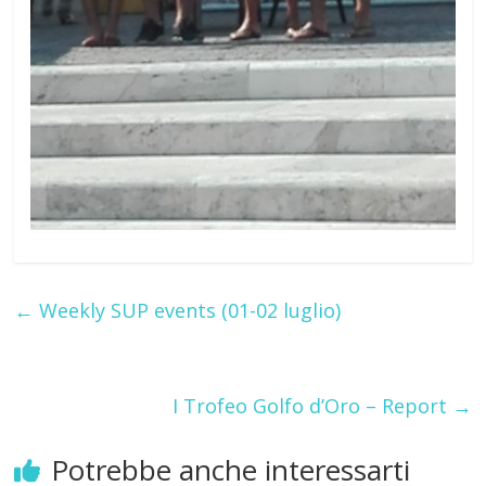
←
Weekly SUP events (01-02 luglio)
I Trofeo Golfo d’Oro – Report
→
Potrebbe anche interessarti