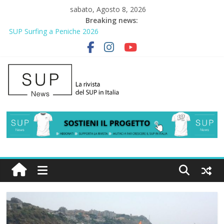
sabato, Agosto 8, 2026
Breaking news:
2° Urban Sup Trophy: la regata solidale per lo IOR
SUP Surfing a Peniche 2026
AirSUP a Gallico: prima storica gara per Reggio Calabria
Gallico Paddle Fest 2026: sul lungomare di Gallico torna la festa
del SUP
Porto Selvaggio, a lezione di soccorso con la giornata della
prevenzione