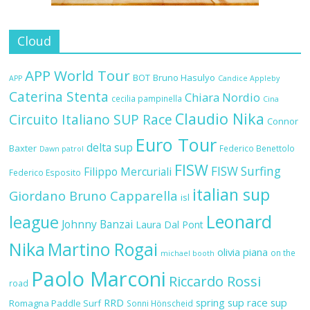
Cloud
APP World Tour
BOT
Bruno Hasulyo
APP
Candice Appleby
Caterina Stenta
Chiara Nordio
cecilia pampinella
Cina
Claudio Nika
Circuito Italiano SUP Race
Connor
Euro Tour
delta sup
Baxter
Federico Benettolo
Dawn patrol
FISW
FISW Surfing
Filippo Mercuriali
Federico Esposito
italian sup
Giordano Bruno Capparella
isl
Leonard
league
Johnny Banzai
Laura Dal Pont
Nika
Martino Rogai
olivia piana
on the
michael booth
Paolo Marconi
Riccardo Rossi
road
RRD
spring sup race
sup
Romagna Paddle Surf
Sonni Hönscheid