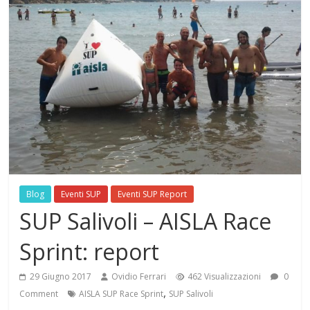
Blog
Eventi SUP
Eventi SUP Report
SUP Salivoli – AISLA Race
Sprint: report
29 Giugno 2017
Ovidio Ferrari
462 Visualizzazioni
0
,
Comment
AISLA SUP Race Sprint
SUP Salivoli