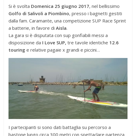
Si è svolta
Domenica 25 giugno 2017
, nel bellissimo
Golfo di Salivoli a Piombino
, presso i bagnetti gestiti
dalla fam. Caramante, una competizione SUP Race Sprint
a batterie, in favore di
Aisla
.
La gara si è disputata con sup gonfiabili messi a
disposizione da
I
Love
SUP,
tre tavole identiche
12.6
touring
e relative pagaie x grandi e piccini…
I partecipanti si sono dati battaglia su percorso a
bastone lungo circa 300 metri con spettaclare partenza