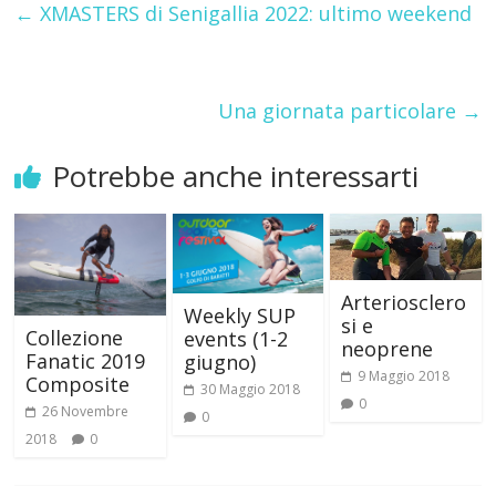
←
XMASTERS di Senigallia 2022: ultimo weekend
Una giornata particolare
→
Potrebbe anche interessarti
Arteriosclero
Weekly SUP
si e
Collezione
events (1-2
neoprene
Fanatic 2019
giugno)
9 Maggio 2018
Composite
30 Maggio 2018
0
26 Novembre
0
2018
0