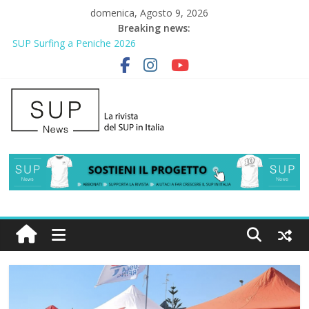
domenica, Agosto 9, 2026
Breaking news:
SUP Surfing a Peniche 2026
AirSUP a Gallico: prima storica gara per Reggio Calabria
Gallico Paddle Fest 2026: sul lungomare di Gallico torna la festa
del SUP
Porto Selvaggio, a lezione di soccorso con la giornata della
prevenzione
2° Urban Sup Trophy: la regata solidale per lo IOR