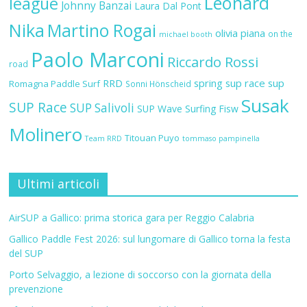
Leonard
league
Johnny Banzai
Laura Dal Pont
Nika
Martino Rogai
olivia piana
on the
michael booth
Paolo Marconi
Riccardo Rossi
road
RRD
spring sup race
sup
Romagna Paddle Surf
Sonni Hönscheid
Susak
SUP Race
SUP Salivoli
SUP Wave
Surfing Fisw
Molinero
Titouan Puyo
Team RRD
tommaso pampinella
Ultimi articoli
AirSUP a Gallico: prima storica gara per Reggio Calabria
Gallico Paddle Fest 2026: sul lungomare di Gallico torna la festa
del SUP
Porto Selvaggio, a lezione di soccorso con la giornata della
prevenzione