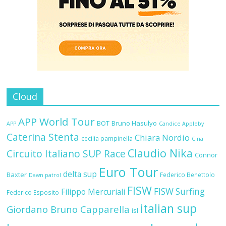
Cloud
APP World Tour
BOT
Bruno Hasulyo
APP
Candice Appleby
Caterina Stenta
Chiara Nordio
cecilia pampinella
Cina
Claudio Nika
Circuito Italiano SUP Race
Connor
Euro Tour
delta sup
Baxter
Federico Benettolo
Dawn patrol
FISW
FISW Surfing
Filippo Mercuriali
Federico Esposito
italian sup
Giordano Bruno Capparella
isl