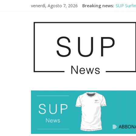
venerdì, Agosto 7, 2026
Breaking news:
SUP Surfi
AirSUP a G
Gallico Pa
Porto Selv
2° Urban S