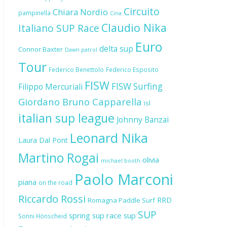
Circuito
Chiara Nordio
pampinella
Cina
Claudio Nika
Italiano SUP Race
Euro
delta sup
Connor Baxter
Dawn patrol
Tour
Federico Benettolo
Federico Esposito
FISW
FISW Surfing
Filippo Mercuriali
Giordano Bruno Capparella
isl
italian sup league
Johnny Banzai
Leonard Nika
Laura Dal Pont
Martino Rogai
olivia
michael booth
Paolo Marconi
piana
on the road
Riccardo Rossi
RRD
Romagna Paddle Surf
SUP
spring sup race
sup
Sonni Hönscheid