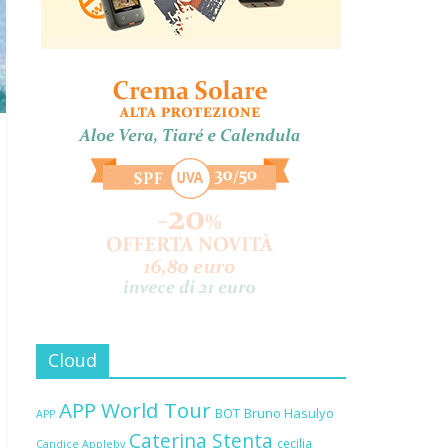
Cloud
APP World Tour
BOT
Bruno Hasulyo
APP
Caterina Stenta
cecilia
Candice Appleby