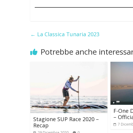
←
La Classica Tunaria 2023
Potrebbe anche interessar
F-One 
– Offici
Stagione SUP Race 2020 –
7 Dicem
Recap
29 Dicembre 2020
0