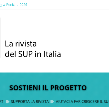
ng a Peniche 2026
allico: prima storica gara per Reggio Calabria
ddle Fest 2026: sul lungomare di Gallico torna la festa del SUP
aggio, a lezione di soccorso con la giornata della prevenzione
up Trophy: la regata solidale per lo IOR