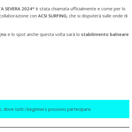
A SEVERA 2024
* è stata chiamata ufficialmente e come per lo
 collaborazione con
ACSI SURFING
, che si disputerà sulle onde di
gno
e lo spot anche questa volta sarà lo
stabilimento balneare
e, dove tutti i beginners possono partecipare.