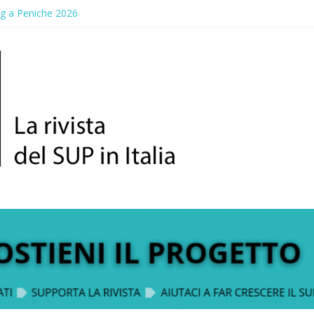
up Trophy: la regata solidale per lo IOR
ng a Peniche 2026
allico: prima storica gara per Reggio Calabria
ddle Fest 2026: sul lungomare di Gallico torna la festa del SUP
aggio, a lezione di soccorso con la giornata della prevenzione