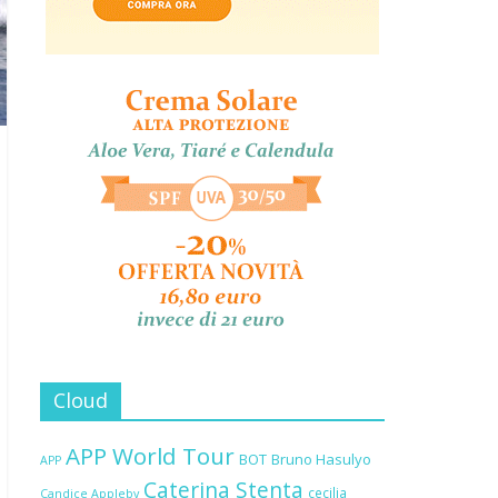
Cloud
APP World Tour
BOT
Bruno Hasulyo
APP
Caterina Stenta
cecilia
Candice Appleby