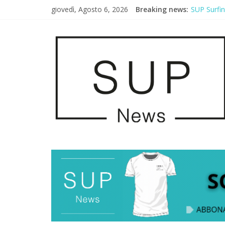
2° Urban S
giovedì, Agosto 6, 2026
Breaking news:
SUP Surfi
AirSUP a G
Gallico Pa
Porto Selv