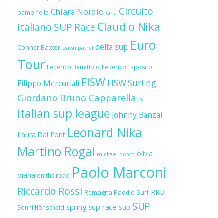
Circuito
Chiara Nordio
pampinella
Cina
Claudio Nika
Italiano SUP Race
Euro
delta sup
Connor Baxter
Dawn patrol
Tour
Federico Benettolo
Federico Esposito
FISW
FISW Surfing
Filippo Mercuriali
Giordano Bruno Capparella
isl
italian sup league
Johnny Banzai
Leonard Nika
Laura Dal Pont
Martino Rogai
olivia
michael booth
Paolo Marconi
piana
on the road
Riccardo Rossi
RRD
Romagna Paddle Surf
SUP
spring sup race
sup
Sonni Hönscheid