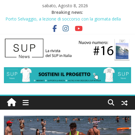
sabato, Agosto 8, 2026
Breaking news:
Gallico Paddle Fest 2026: sul lungomare di Gallico torna la festa
del SUP
Porto Selvaggio, a lezione di soccorso con la giornata della
prevenzione
2° Urban Sup Trophy: la regata solidale per lo IOR
SUP Surfing a Peniche 2026
AirSUP a Gallico: prima storica gara per Reggio Calabria