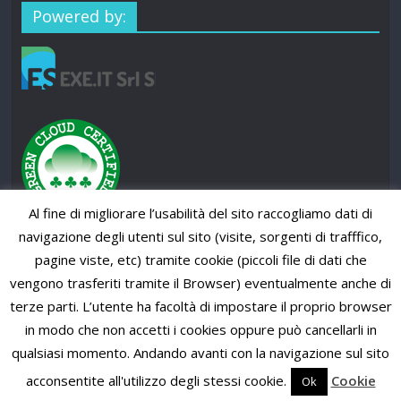
Powered by:
Al fine di migliorare l’usabilità del sito raccogliamo dati di
navigazione degli utenti sul sito (visite, sorgenti di trafffico,
pagine viste, etc) tramite cookie (piccoli file di dati che
vengono trasferiti tramite il Browser) eventualmente anche di
terze parti. L’utente ha facoltà di impostare il proprio browser
in modo che non accetti i cookies oppure può cancellarli in
qualsiasi momento. Andando avanti con la navigazione sul sito
Copyright © 2026
SUP News Magazine
. All rights reserved.
Theme: ColorMag Pro by
ThemeGrill
. Powered by
WordPress
.
acconsentite all'utilizzo degli stessi cookie.
Cookie
Ok