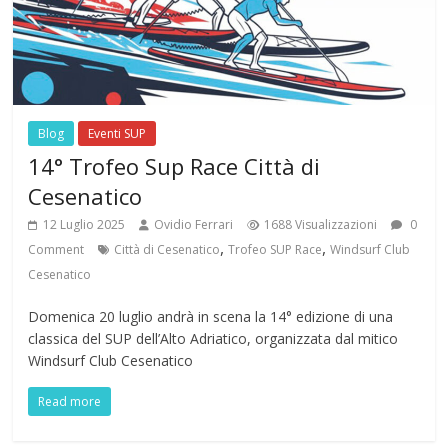
Blog
Eventi SUP
14° Trofeo Sup Race Città di
Cesenatico
12 Luglio 2025
Ovidio Ferrari
1688 Visualizzazioni
0
,
,
Comment
Città di Cesenatico
Trofeo SUP Race
Windsurf Club
Cesenatico
Domenica 20 luglio andrà in scena la 14° edizione di una
classica del SUP dell’Alto Adriatico, organizzata dal mitico
Windsurf Club Cesenatico
Read more