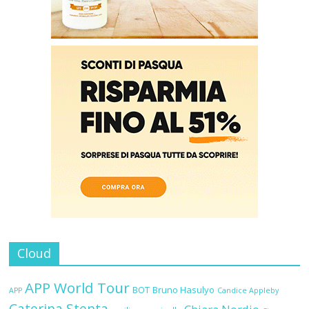
Cloud
APP World Tour
BOT
Bruno Hasulyo
APP
Candice Appleby
Caterina Stenta