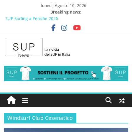
lunedì, Agosto 10, 2026
Breaking news:
SUP Surfing a Peniche 2026
AirSUP a Gallico: prima storica gara per Reggio Calabria
Gallico Paddle Fest 2026: sul lungomare di Gallico torna la festa
del SUP
Porto Selvaggio, a lezione di soccorso con la giornata della
prevenzione
2° Urban Sup Trophy: la regata solidale per lo IOR
Windsurf Club Cesenatico