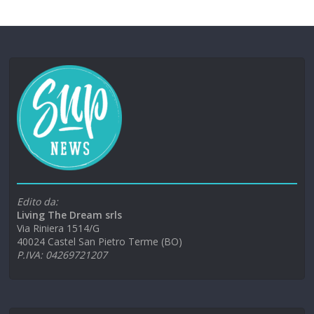
Edito da:
Living The Dream srls
Via Riniera 1514/G
40024 Castel San Pietro Terme (BO)
P.IVA: 04269721207