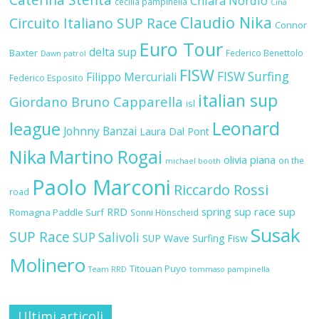
Chiara Nordio
cecilia pampinella
Cina
Claudio Nika
Circuito Italiano SUP Race
Connor
Euro Tour
delta sup
Baxter
Federico Benettolo
Dawn patrol
FISW
FISW Surfing
Filippo Mercuriali
Federico Esposito
italian sup
Giordano Bruno Capparella
isl
Leonard
league
Johnny Banzai
Laura Dal Pont
Nika
Martino Rogai
olivia piana
on the
michael booth
Paolo Marconi
Riccardo Rossi
road
RRD
spring sup race
sup
Romagna Paddle Surf
Sonni Hönscheid
Susak
SUP Race
SUP Salivoli
SUP Wave
Surfing Fisw
Molinero
Titouan Puyo
Team RRD
tommaso pampinella
Ultimi articoli