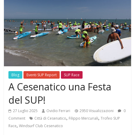
Blog
Eventi SUP Report
SUP Race
A Cesenatico una Festa
del SUP!
27 Luglio 2025
Ovidio Ferrari
2950 Visualizzazioni
0
,
,
Comment
Città di Cesenatico
Filippo Mercuriali
Trofeo SUP
,
Race
Windsurf Club Cesenatico