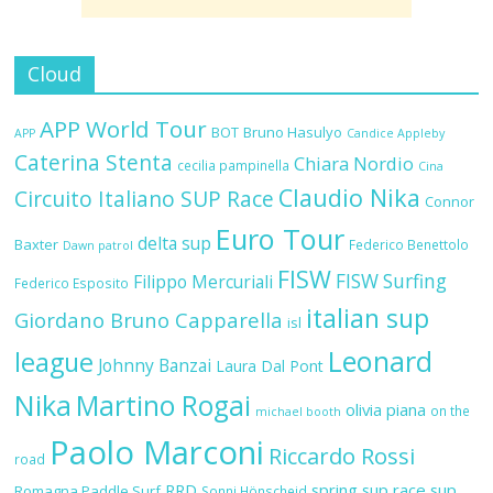
Cloud
APP World Tour
BOT
Bruno Hasulyo
APP
Candice Appleby
Caterina Stenta
Chiara Nordio
cecilia pampinella
Cina
Claudio Nika
Circuito Italiano SUP Race
Connor
Euro Tour
delta sup
Baxter
Federico Benettolo
Dawn patrol
FISW
FISW Surfing
Filippo Mercuriali
Federico Esposito
italian sup
Giordano Bruno Capparella
isl
Leonard
league
Johnny Banzai
Laura Dal Pont
Nika
Martino Rogai
olivia piana
on the
michael booth
Paolo Marconi
Riccardo Rossi
road
RRD
spring sup race
sup
Romagna Paddle Surf
Sonni Hönscheid