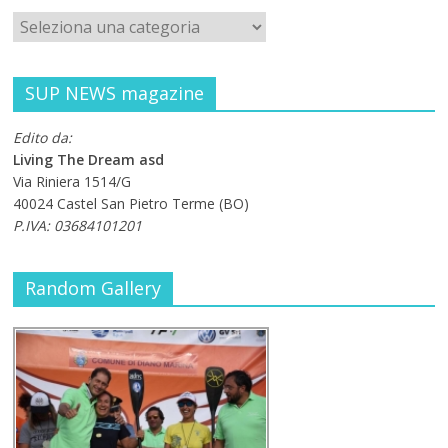
SUP NEWS magazine
Edito da:
Living The Dream asd
Via Riniera 1514/G
40024 Castel San Pietro Terme (BO)
P.IVA: 03684101201
Random Gallery