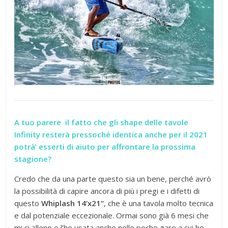
A tuo parere il fatto che gli shape delle tavole
Infinity resterà pressoché identica anche per il 2021
potrà’ esserti di aiuto per affrontare la prossima
stagione?
Credo che da una parte questo sia un bene, perché avrò
la possibilità di capire ancora di più i pregi e i difetti di
questo
Whiplash 14’x21”
, che è una tavola molto tecnica
e dal potenziale eccezionale. Ormai sono già 6 mesi che
mi ci alleno e l’ho usata anche nelle poche gare a cui ho