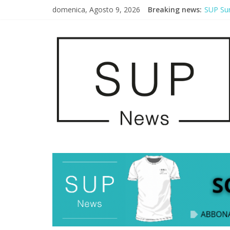
domenica, Agosto 9, 2026
Breaking news:
SUP Sur
AirSUP 
Gallico
Porto S
2° Urba