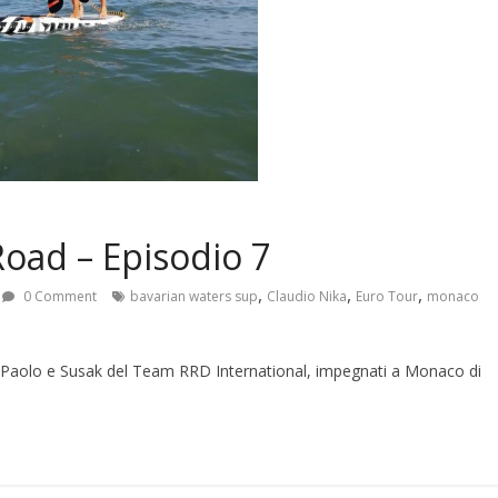
Road – Episodio 7
,
,
,
0 Comment
bavarian waters sup
Claudio Nika
Euro Tour
monaco
i Paolo e Susak del Team RRD International, impegnati a Monaco di