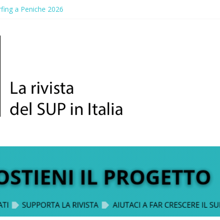
fing a Peniche 2026
a Gallico: prima storica gara per Reggio Calabria
 Paddle Fest 2026: sul lungomare di Gallico torna la festa del SUP
elvaggio, a lezione di soccorso con la giornata della prevenzione
n Sup Trophy: la regata solidale per lo IOR