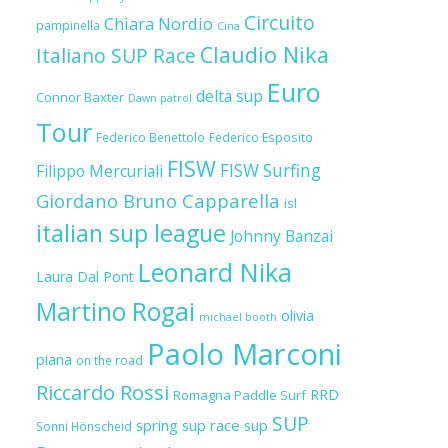
Circuito
Chiara Nordio
pampinella
Cina
Claudio Nika
Italiano SUP Race
Euro
delta sup
Connor Baxter
Dawn patrol
Tour
Federico Benettolo
Federico Esposito
FISW
FISW Surfing
Filippo Mercuriali
Giordano Bruno Capparella
isl
italian sup league
Johnny Banzai
Leonard Nika
Laura Dal Pont
Martino Rogai
olivia
michael booth
Paolo Marconi
piana
on the road
Riccardo Rossi
RRD
Romagna Paddle Surf
SUP
spring sup race
sup
Sonni Hönscheid