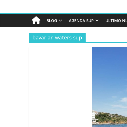
BLOG
AGENDA SUP
ULTIMO N
bavarian waters sup