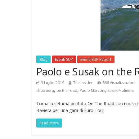
Blog
Eventi SUP
Eventi SUP Report
Paolo e Susak on the 
3 Luglio 2019
The Insider
866 Visualizzazioni
,
,
,
di baviera
on the road
Paolo Marconi
Susak Molinero
Torna la settima puntata On The Road con i nostr
Baviera per una gara di Euro Tour
Read more