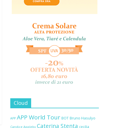
Cloud
APP World Tour
BOT
Bruno Hasulyo
APP
Caterina Stenta
cecilia
Candice Appleby