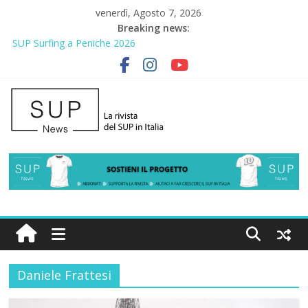
venerdì, Agosto 7, 2026
Breaking news:
SUP Surfing a Peniche 2026
AirSUP a Gallico: prima storica gara per Reggio Calabria
Gallico Paddle Fest 2026: sul lungomare di Gallico torna la festa
del SUP
Porto Selvaggio, a lezione di soccorso con la giornata della
prevenzione
2° Urban Sup Trophy: la regata solidale per lo IOR
Daniele Frattesi