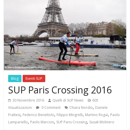
Blog
Eventi SUP
SUP Paris Crossing 2016
30 Novembre 2016
Quelli di SUP News
605
,
Visualizzazioni
0 Comment
Chiara Nordio
Daniele
,
,
,
,
Frattesi
Federico Benettolo
Filippo Mingrelli
Martino Rogai
Paolo
,
,
,
Lampariello
Paolo Marconi
SUP Paris Crossing
Susak Molinero