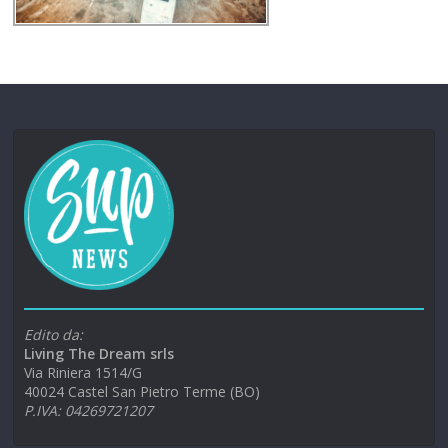
Edito da:
Living The Dream srls
Via Riniera 1514/G
40024 Castel San Pietro Terme (BO)
P.IVA: 04269721207