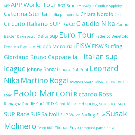
APP World Tour
BOT
Bruno Hasulyo
APP
Candice Appleby
Caterina Stenta
Chiara Nordio
cecilia pampinella
Cina
Claudio Nika
Circuito Italiano SUP Race
Connor
Euro Tour
delta sup
Baxter
Federico Benettolo
Dawn patrol
FISW
FISW Surfing
Filippo Mercuriali
Federico Esposito
italian sup
Giordano Bruno Capparella
isl
Leonard
league
Johnny Banzai
Laura Dal Pont
Nika
Martino Rogai
olivia piana
on the
michael booth
Paolo Marconi
Riccardo Rossi
road
RRD
spring sup race
sup
Romagna Paddle Surf
Sonni Hönscheid
Susak
SUP Race
SUP Salivoli
SUP Wave
Surfing Fisw
Molinero
Titouan Puyo
Team RRD
tommaso pampinella