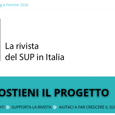
g a Peniche 2026
allico: prima storica gara per Reggio Calabria
ddle Fest 2026: sul lungomare di Gallico torna la festa del SUP
aggio, a lezione di soccorso con la giornata della prevenzione
up Trophy: la regata solidale per lo IOR