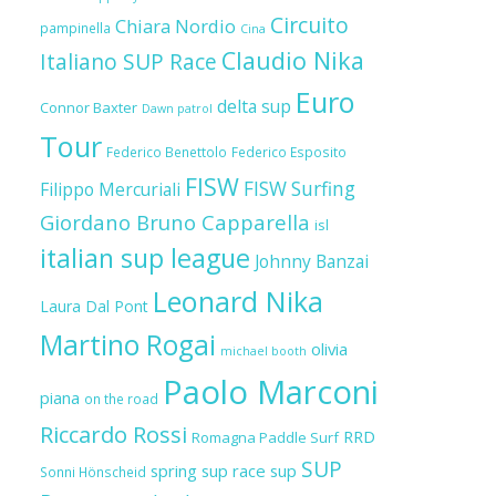
Circuito
Chiara Nordio
pampinella
Cina
Claudio Nika
Italiano SUP Race
Euro
delta sup
Connor Baxter
Dawn patrol
Tour
Federico Benettolo
Federico Esposito
FISW
FISW Surfing
Filippo Mercuriali
Giordano Bruno Capparella
isl
italian sup league
Johnny Banzai
Leonard Nika
Laura Dal Pont
Martino Rogai
olivia
michael booth
Paolo Marconi
piana
on the road
Riccardo Rossi
RRD
Romagna Paddle Surf
SUP
spring sup race
sup
Sonni Hönscheid