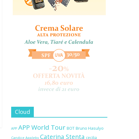
Cloud
APP World Tour
BOT
Bruno Hasulyo
APP
Caterina Stenta
cecilia
Candice Appleby