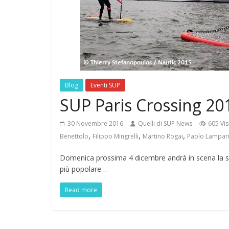
Blog
Eventi SUP
SUP Paris Crossing 20
30 Novembre 2016
Quelli di SUP News
605 Vis
,
,
,
Benettolo
Filippo Mingrelli
Martino Rogai
Paolo Lampari
Domenica prossima 4 dicembre andrà in scena la se
più popolare…
Read more