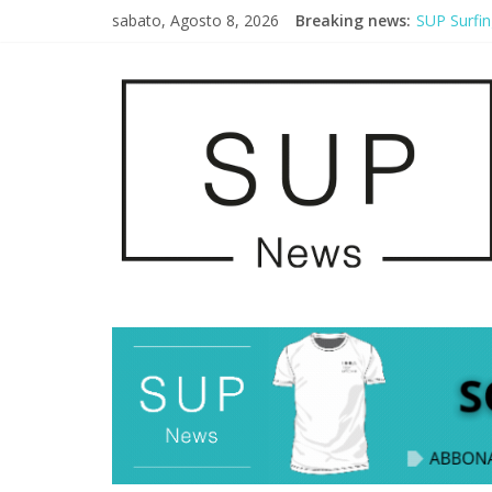
sabato, Agosto 8, 2026
Breaking news:
SUP Surfin
AirSUP a G
Gallico Pa
Porto Selv
2° Urban S