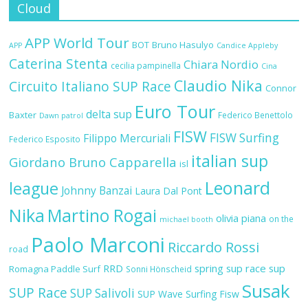
Cloud
APP World Tour
BOT
Bruno Hasulyo
APP
Candice Appleby
Caterina Stenta
Chiara Nordio
cecilia pampinella
Cina
Claudio Nika
Circuito Italiano SUP Race
Connor
Euro Tour
delta sup
Baxter
Federico Benettolo
Dawn patrol
FISW
FISW Surfing
Filippo Mercuriali
Federico Esposito
italian sup
Giordano Bruno Capparella
isl
Leonard
league
Johnny Banzai
Laura Dal Pont
Nika
Martino Rogai
olivia piana
on the
michael booth
Paolo Marconi
Riccardo Rossi
road
RRD
spring sup race
sup
Romagna Paddle Surf
Sonni Hönscheid
Susak
SUP Race
SUP Salivoli
SUP Wave
Surfing Fisw