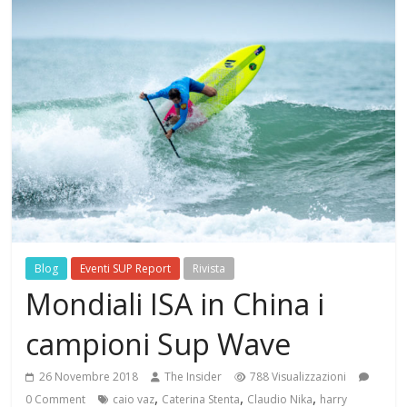
Blog
Eventi SUP Report
Rivista
Mondiali ISA in China i
campioni Sup Wave
26 Novembre 2018
The Insider
788 Visualizzazioni
,
,
,
0 Comment
caio vaz
Caterina Stenta
Claudio Nika
harry