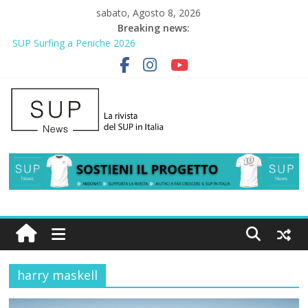
sabato, Agosto 8, 2026
Breaking news:
SUP Surfing a Peniche 2026
AirSUP a Gallico: prima storica gara per Reggio Calabria
Gallico Paddle Fest 2026: sul lungomare di Gallico torna la festa
del SUP
Porto Selvaggio, a lezione di soccorso con la giornata della
prevenzione
2° Urban Sup Trophy: la regata solidale per lo IOR
harry maskell