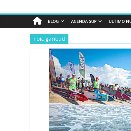
BLOG
AGENDA SUP
ULTIMO N
noic garioud