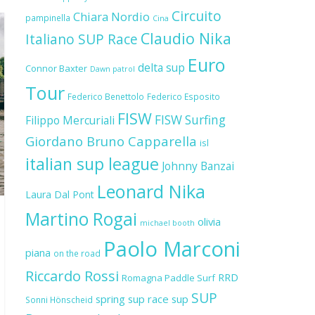
Circuito
Chiara Nordio
pampinella
Cina
Claudio Nika
Italiano SUP Race
Euro
delta sup
Connor Baxter
Dawn patrol
Tour
Federico Benettolo
Federico Esposito
FISW
FISW Surfing
Filippo Mercuriali
Giordano Bruno Capparella
isl
italian sup league
Johnny Banzai
Leonard Nika
Laura Dal Pont
Martino Rogai
olivia
michael booth
Paolo Marconi
piana
on the road
Riccardo Rossi
RRD
Romagna Paddle Surf
SUP
spring sup race
sup
Sonni Hönscheid