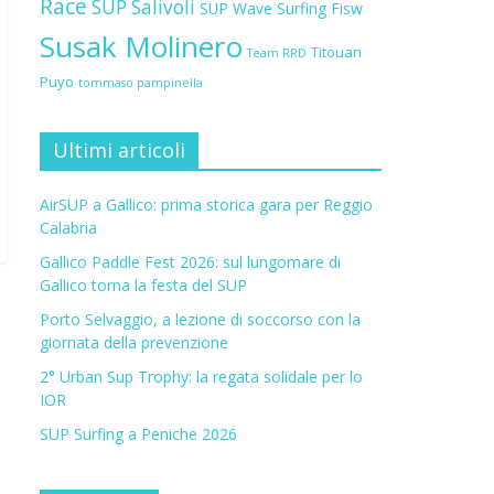
Race
SUP Salivoli
SUP Wave
Surfing Fisw
Susak Molinero
Titouan
Team RRD
Puyo
tommaso pampinella
Ultimi articoli
AirSUP a Gallico: prima storica gara per Reggio
Calabria
Gallico Paddle Fest 2026: sul lungomare di
Gallico torna la festa del SUP
Porto Selvaggio, a lezione di soccorso con la
giornata della prevenzione
2° Urban Sup Trophy: la regata solidale per lo
IOR
SUP Surfing a Peniche 2026