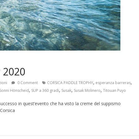
y 2020
,
,
zioni
0 Comment
CORSICA PADDLE TROPHY
esperanza barreras
,
,
,
,
Sonni Hönscheid
SUP a 360 gradi
Susak
Susak Molinero
Titouan Puyo
 successo in quest’evento che ha visto la creme del suppismo
 Corsica