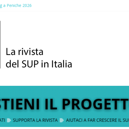
g a Peniche 2026
allico: prima storica gara per Reggio Calabria
ddle Fest 2026: sul lungomare di Gallico torna la festa del SUP
aggio, a lezione di soccorso con la giornata della prevenzione
up Trophy: la regata solidale per lo IOR