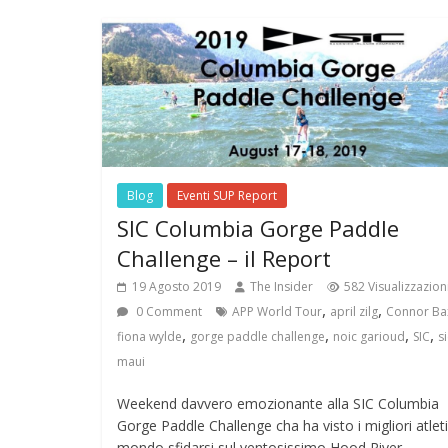
Blog
Eventi SUP Report
SIC Columbia Gorge Paddle
Challenge – il Report
19 Agosto 2019
The Insider
582 Visualizzazion
,
,
0 Comment
APP World Tour
april zilg
Connor Ba
,
,
,
,
fiona wylde
gorge paddle challenge
noic garioud
SIC
si
maui
Weekend davvero emozionante alla SIC Columbia
Gorge Paddle Challenge cha ha visto i migliori atleti
mondo sfidarsi sul ventosissimo Hood River.