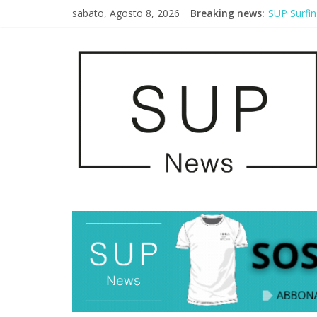
sabato, Agosto 8, 2026
Breaking news:
SUP Surfin
AirSUP a G
Gallico Pa
Porto Selv
2° Urban S