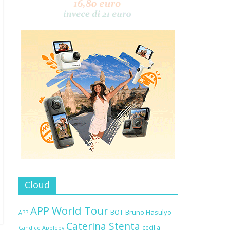
Cloud
APP World Tour
BOT
Bruno Hasulyo
APP
Caterina Stenta
cecilia
Candice Appleby