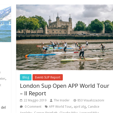
i
Blog
Eventi SUP Report
,
xter
London Sup Open APP World Tour
c
– Il Report
22 Maggio 2019
The Insider
853 Visualizzazioni
,
,
0 Comment
APP World Tour
april zilg
Candice
 del
,
,
,
,
Appleby
Casper Steinfath
Claudio Nika
Leonard Nika