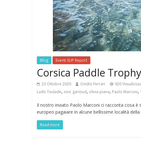
Blog
Eventi SUP Report
Corsica Paddle Troph
23 Ottobre 2020
Ovidio Ferrari
920 Visualizza
,
,
,
,
Ludo Teulade
noic garioud
olivia piana
Paolo Marconi
Il nostro inviato Paolo Marconi ci racconta cosa è
europeo pagaiare in alcune bellissime località della
Read more