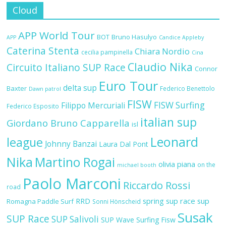
Cloud
APP World Tour
BOT
Bruno Hasulyo
APP
Candice Appleby
Caterina Stenta
Chiara Nordio
cecilia pampinella
Cina
Claudio Nika
Circuito Italiano SUP Race
Connor
Euro Tour
delta sup
Baxter
Federico Benettolo
Dawn patrol
FISW
FISW Surfing
Filippo Mercuriali
Federico Esposito
italian sup
Giordano Bruno Capparella
isl
Leonard
league
Johnny Banzai
Laura Dal Pont
Nika
Martino Rogai
olivia piana
on the
michael booth
Paolo Marconi
Riccardo Rossi
road
RRD
spring sup race
sup
Romagna Paddle Surf
Sonni Hönscheid
Susak
SUP Race
SUP Salivoli
SUP Wave
Surfing Fisw