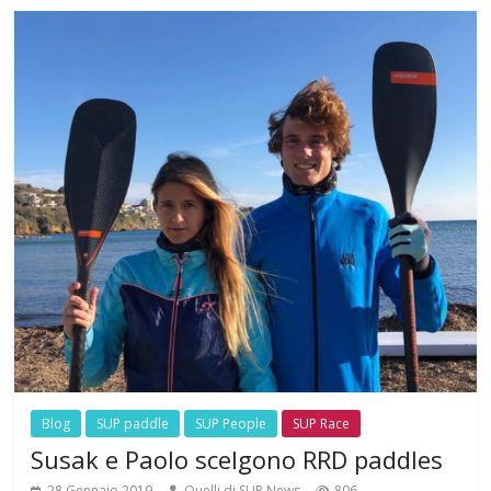
Blog
SUP paddle
SUP People
SUP Race
Susak e Paolo scelgono RRD paddles
28 Gennaio 2019
Quelli di SUP News
806