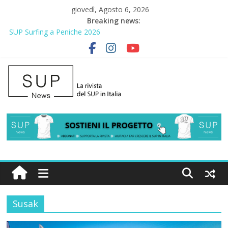
giovedì, Agosto 6, 2026
Breaking news:
SUP Surfing a Peniche 2026
AirSUP a Gallico: prima storica gara per Reggio Calabria
Gallico Paddle Fest 2026: sul lungomare di Gallico torna la festa
del SUP
Porto Selvaggio, a lezione di soccorso con la giornata della
prevenzione
2° Urban Sup Trophy: la regata solidale per lo IOR
Susak