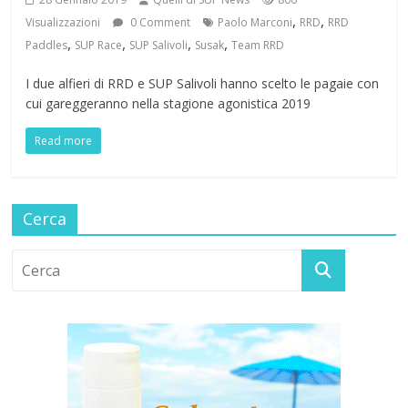
,
,
Visualizzazioni
0 Comment
Paolo Marconi
RRD
RRD
,
,
,
,
Paddles
SUP Race
SUP Salivoli
Susak
Team RRD
I due alfieri di RRD e SUP Salivoli hanno scelto le pagaie con
cui gareggeranno nella stagione agonistica 2019
Read more
Cerca