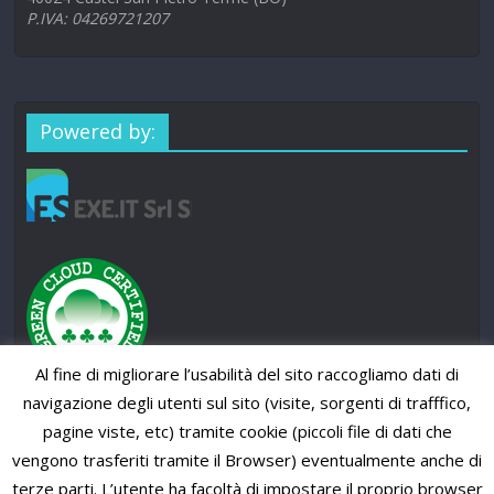
P.IVA: 04269721207
Powered by:
Al fine di migliorare l’usabilità del sito raccogliamo dati di
navigazione degli utenti sul sito (visite, sorgenti di trafffico,
pagine viste, etc) tramite cookie (piccoli file di dati che
vengono trasferiti tramite il Browser) eventualmente anche di
terze parti. L’utente ha facoltà di impostare il proprio browser