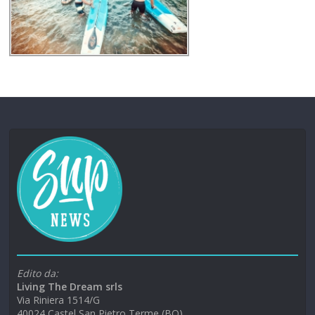
Edito da:
Living The Dream srls
Via Riniera 1514/G
40024 Castel San Pietro Terme (BO)