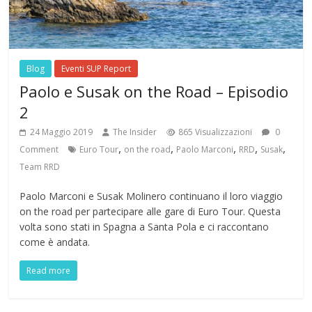
Blog
Eventi SUP Report
Paolo e Susak on the Road – Episodio
2
24 Maggio 2019
The Insider
865 Visualizzazioni
0
,
,
,
,
,
Comment
Euro Tour
on the road
Paolo Marconi
RRD
Susak
Team RRD
Paolo Marconi e Susak Molinero continuano il loro viaggio
on the road per partecipare alle gare di Euro Tour. Questa
volta sono stati in Spagna a Santa Pola e ci raccontano
come è andata.
Read more