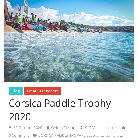
Blog
Eventi SUP Report
Corsica Paddle Trophy
2020
23 Ottobre 2020
Ovidio Ferrari
917 Visualizzazioni
,
,
0 Comment
CORSICA PADDLE TROPHY
esperanza barreras