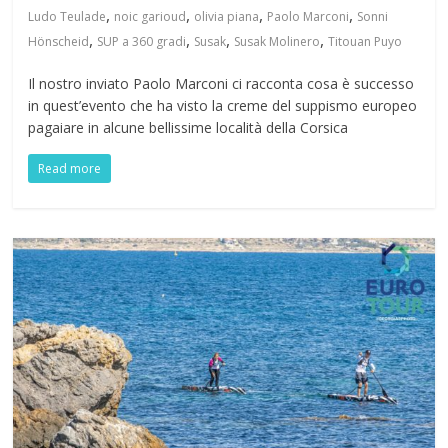
,
,
,
,
Ludo Teulade
noic garioud
olivia piana
Paolo Marconi
Sonni
,
,
,
,
Hönscheid
SUP a 360 gradi
Susak
Susak Molinero
Titouan Puyo
Il nostro inviato Paolo Marconi ci racconta cosa è successo
in quest’evento che ha visto la creme del suppismo europeo
pagaiare in alcune bellissime località della Corsica
Read more