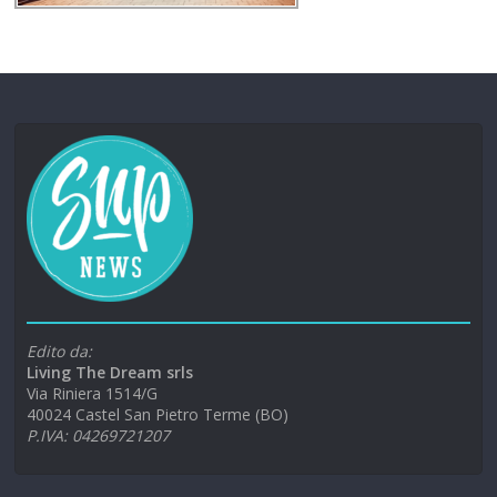
Edito da:
Living The Dream srls
Via Riniera 1514/G
40024 Castel San Pietro Terme (BO)
P.IVA: 04269721207