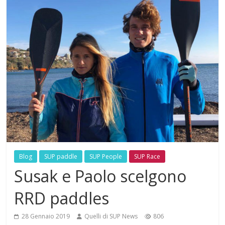
Blog
SUP paddle
SUP People
SUP Race
Susak e Paolo scelgono
RRD paddles
28 Gennaio 2019
Quelli di SUP News
806