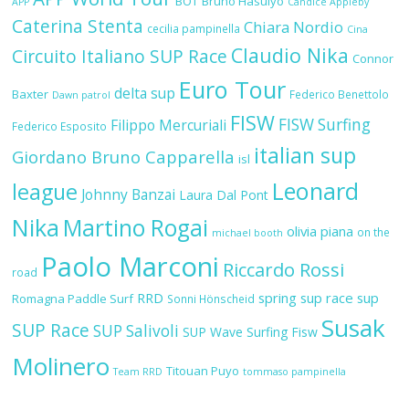
BOT
Bruno Hasulyo
APP
Candice Appleby
Caterina Stenta
Chiara Nordio
cecilia pampinella
Cina
Claudio Nika
Circuito Italiano SUP Race
Connor
Euro Tour
delta sup
Baxter
Federico Benettolo
Dawn patrol
FISW
FISW Surfing
Filippo Mercuriali
Federico Esposito
italian sup
Giordano Bruno Capparella
isl
Leonard
league
Johnny Banzai
Laura Dal Pont
Nika
Martino Rogai
olivia piana
on the
michael booth
Paolo Marconi
Riccardo Rossi
road
RRD
spring sup race
sup
Romagna Paddle Surf
Sonni Hönscheid
Susak
SUP Race
SUP Salivoli
SUP Wave
Surfing Fisw
Molinero
Titouan Puyo
Team RRD
tommaso pampinella