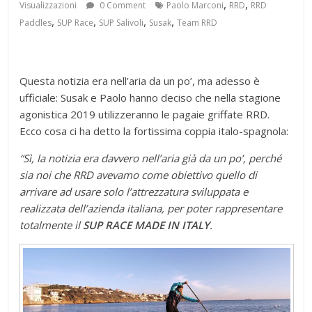
,
,
Visualizzazioni
0 Comment
Paolo Marconi
RRD
RRD
,
,
,
,
Paddles
SUP Race
SUP Salivoli
Susak
Team RRD
Questa notizia era nell’aria da un po’, ma adesso è
ufficiale: Susak e Paolo hanno deciso che nella stagione
agonistica 2019 utilizzeranno le pagaie griffate RRD.
Ecco cosa ci ha detto la fortissima coppia italo-spagnola:
“Sì, la notizia era davvero nell’aria già da un po’, perché
sia noi che RRD avevamo come obiettivo quello di
arrivare ad usare solo l’attrezzatura sviluppata e
realizzata dell’azienda italiana, per poter rappresentare
totalmente il
SUP RACE MADE IN ITALY
.