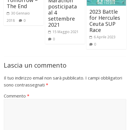
Tomorrow –
Marathon
The End
posticipata
2023 Battle
al 4
30 Gennaio
for Hercules
settembre
2018
0
Ceuta SUP
2021
Race
15 Maggio 2021
6 Aprile 2023
0
0
Lascia un commento
Il tuo indirizzo email non sarà pubblicato.
I campi obbligatori
sono contrassegnati
*
Commento
*