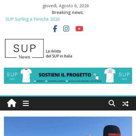
giovedì, Agosto 6, 2026
Breaking news:
SUP Surfing a Peniche 2026
AirSUP a Gallico: prima storica gara per Reggio Calabria
Gallico Paddle Fest 2026: sul lungomare di Gallico torna la festa
del SUP
Porto Selvaggio, a lezione di soccorso con la giornata della
prevenzione
2° Urban Sup Trophy: la regata solidale per lo IOR