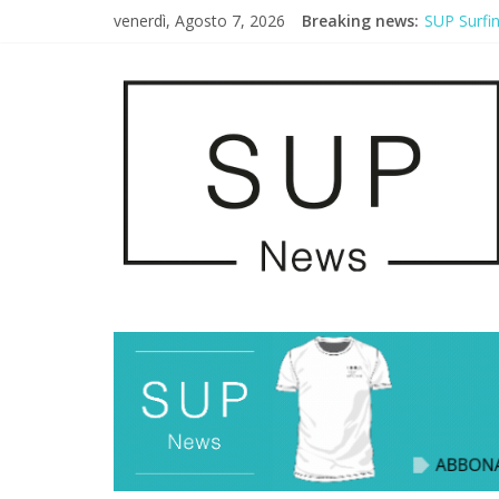
venerdì, Agosto 7, 2026
Breaking news:
SUP Surfi
AirSUP a G
Gallico Pa
Porto Selv
2° Urban S