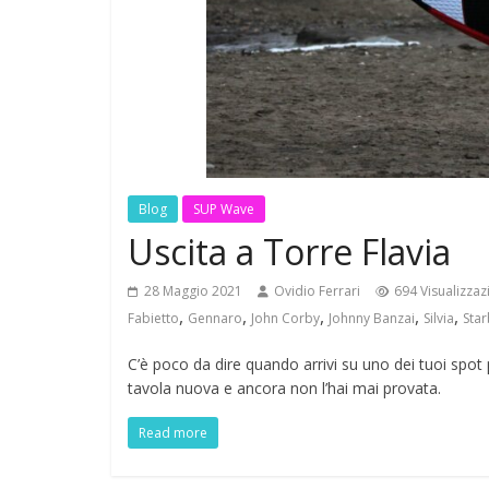
Blog
SUP Wave
Uscita a Torre Flavia
28 Maggio 2021
Ovidio Ferrari
694 Visualizzaz
,
,
,
,
,
Fabietto
Gennaro
John Corby
Johnny Banzai
Silvia
Sta
C’è poco da dire quando arrivi su uno dei tuoi spot 
tavola nuova e ancora non l’hai mai provata.
Read more