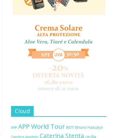
Cloud
APP World Tour
BOT
Bruno Hasulyo
APP
Caterina Stenta
cecilia
Candice Appleby