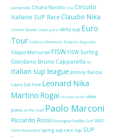
Circuito
Chiara Nordio
pampinella
Cina
Claudio Nika
Italiano SUP Race
Euro
delta sup
Connor Baxter
Dawn patrol
Tour
Federico Benettolo
Federico Esposito
FISW
FISW Surfing
Filippo Mercuriali
Giordano Bruno Capparella
isl
italian sup league
Johnny Banzai
Leonard Nika
Laura Dal Pont
Martino Rogai
olivia
michael booth
Paolo Marconi
piana
on the road
Riccardo Rossi
RRD
Romagna Paddle Surf
SUP
spring sup race
sup
Sonni Hönscheid