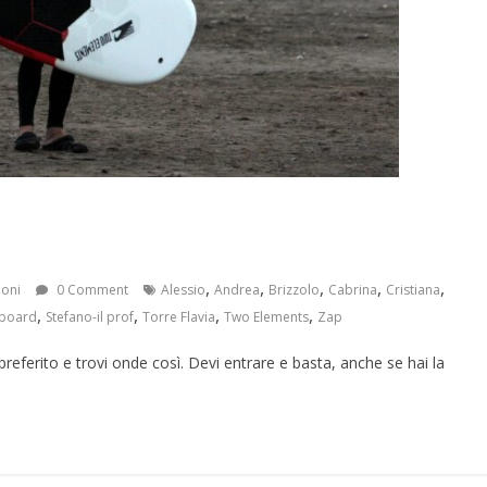
,
,
,
,
,
ioni
0 Comment
Alessio
Andrea
Brizzolo
Cabrina
Cristiana
,
,
,
,
rboard
Stefano-il prof
Torre Flavia
Two Elements
Zap
preferito e trovi onde così. Devi entrare e basta, anche se hai la