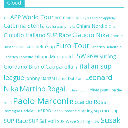
Cloud
APP World Tour
BOT
Bruno Hasulyo
APP
Candice Appleby
Caterina Stenta
Chiara Nordio
cecilia pampinella
Cina
Claudio Nika
Circuito Italiano SUP Race
Connor
Euro Tour
delta sup
Baxter
Federico Benettolo
Dawn patrol
FISW
FISW Surfing
Filippo Mercuriali
Federico Esposito
italian sup
Giordano Bruno Capparella
isl
Leonard
league
Johnny Banzai
Laura Dal Pont
Nika
Martino Rogai
olivia piana
on the
michael booth
Paolo Marconi
Riccardo Rossi
road
RRD
spring sup race
sup
Romagna Paddle Surf
Sonni Hönscheid
Susak
SUP Race
SUP Salivoli
SUP Wave
Surfing Fisw