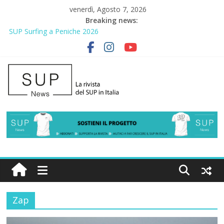
venerdì, Agosto 7, 2026
Breaking news:
SUP Surfing a Peniche 2026
AirSUP a Gallico: prima storica gara per Reggio Calabria
Gallico Paddle Fest 2026: sul lungomare di Gallico torna la festa
del SUP
Porto Selvaggio, a lezione di soccorso con la giornata della
prevenzione
2° Urban Sup Trophy: la regata solidale per lo IOR
Zap