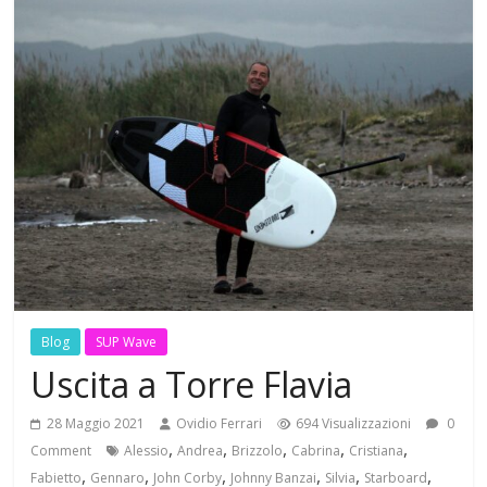
Blog
SUP Wave
Uscita a Torre Flavia
28 Maggio 2021
Ovidio Ferrari
694 Visualizzazioni
0
,
,
,
,
,
Comment
Alessio
Andrea
Brizzolo
Cabrina
Cristiana
,
,
,
,
,
,
Fabietto
Gennaro
John Corby
Johnny Banzai
Silvia
Starboard