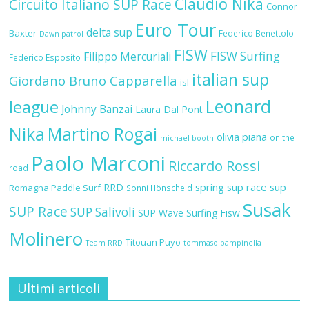
Claudio Nika
Circuito Italiano SUP Race
Connor
Euro Tour
delta sup
Baxter
Federico Benettolo
Dawn patrol
FISW
FISW Surfing
Filippo Mercuriali
Federico Esposito
italian sup
Giordano Bruno Capparella
isl
Leonard
league
Johnny Banzai
Laura Dal Pont
Nika
Martino Rogai
olivia piana
on the
michael booth
Paolo Marconi
Riccardo Rossi
road
RRD
spring sup race
sup
Romagna Paddle Surf
Sonni Hönscheid
Susak
SUP Race
SUP Salivoli
SUP Wave
Surfing Fisw
Molinero
Titouan Puyo
Team RRD
tommaso pampinella
Ultimi articoli