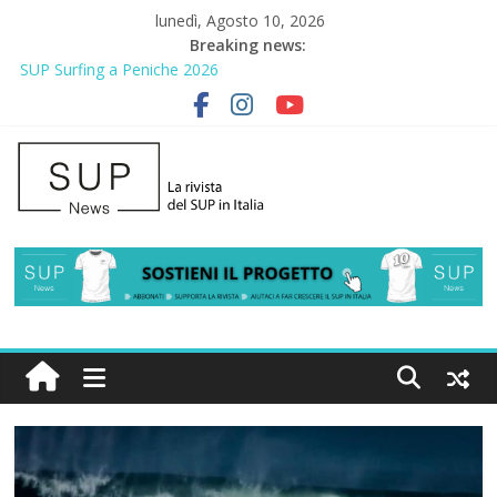
lunedì, Agosto 10, 2026
Breaking news:
SUP Surfing a Peniche 2026
AirSUP a Gallico: prima storica gara per Reggio Calabria
Gallico Paddle Fest 2026: sul lungomare di Gallico torna la festa
del SUP
Porto Selvaggio, a lezione di soccorso con la giornata della
prevenzione
2° Urban Sup Trophy: la regata solidale per lo IOR