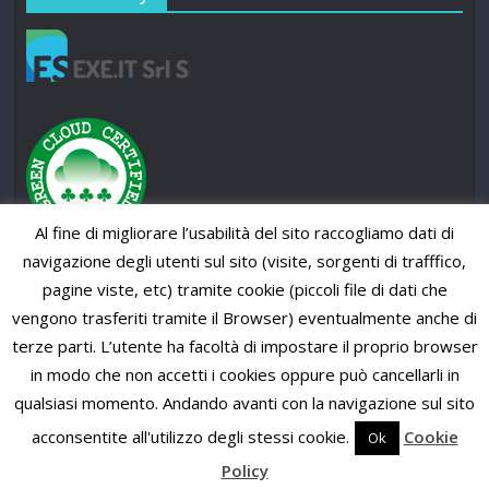
Al fine di migliorare l’usabilità del sito raccogliamo dati di
navigazione degli utenti sul sito (visite, sorgenti di trafffico,
pagine viste, etc) tramite cookie (piccoli file di dati che
vengono trasferiti tramite il Browser) eventualmente anche di
terze parti. L’utente ha facoltà di impostare il proprio browser
in modo che non accetti i cookies oppure può cancellarli in
qualsiasi momento. Andando avanti con la navigazione sul sito
Copyright © 2026
SUP News Magazine
. All rights reserved.
Theme: ColorMag Pro by
ThemeGrill
. Powered by
WordPress
.
acconsentite all'utilizzo degli stessi cookie.
Cookie
Ok
Policy