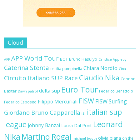
Cloud
APP World Tour
BOT
Bruno Hasulyo
APP
Candice Appleby
Caterina Stenta
Chiara Nordio
cecilia pampinella
Cina
Claudio Nika
Circuito Italiano SUP Race
Connor
Euro Tour
delta sup
Baxter
Federico Benettolo
Dawn patrol
FISW
FISW Surfing
Filippo Mercuriali
Federico Esposito
italian sup
Giordano Bruno Capparella
isl
Leonard
league
Johnny Banzai
Laura Dal Pont
Nika
Martino Rogai
olivia piana
on the
michael booth