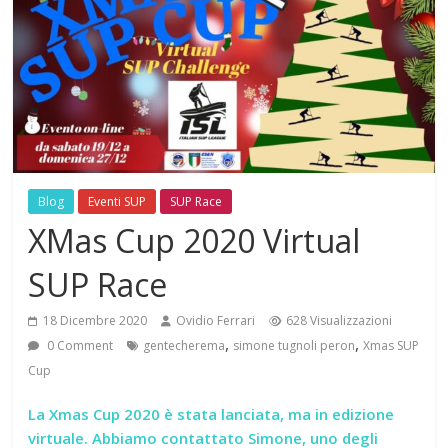
Blog
Eventi SUP
SUP Race
XMas Cup 2020 Virtual
SUP Race
18 Dicembre 2020
Ovidio Ferrari
628 Visualizzazioni
,
,
0 Comment
gentecherema
simone tugnoli peron
Xmas SUP
Cup
La Xmas Cup 2020 è stata lanciata, ma in edizione
virtuale. Abbiamo contattato Simone, uno degli