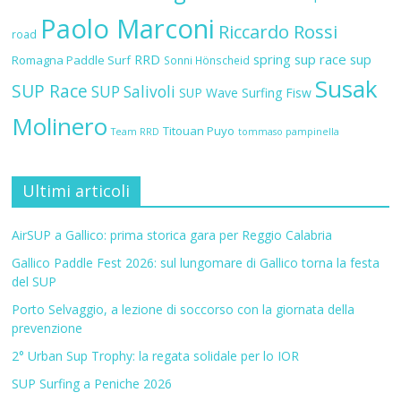
Paolo Marconi
Riccardo Rossi
road
RRD
spring sup race
sup
Romagna Paddle Surf
Sonni Hönscheid
Susak
SUP Race
SUP Salivoli
SUP Wave
Surfing Fisw
Molinero
Titouan Puyo
Team RRD
tommaso pampinella
Ultimi articoli
AirSUP a Gallico: prima storica gara per Reggio Calabria
Gallico Paddle Fest 2026: sul lungomare di Gallico torna la festa
del SUP
Porto Selvaggio, a lezione di soccorso con la giornata della
prevenzione
2° Urban Sup Trophy: la regata solidale per lo IOR
SUP Surfing a Peniche 2026