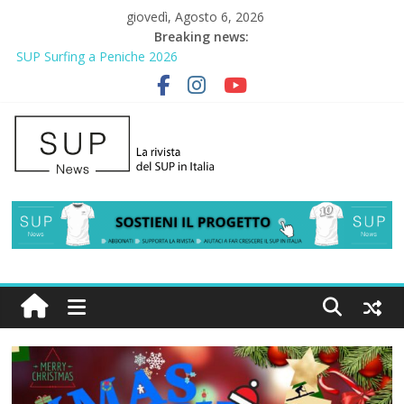
giovedì, Agosto 6, 2026
2° Urban Sup Trophy: la regata solidale per lo IOR
Breaking news:
SUP Surfing a Peniche 2026
AirSUP a Gallico: prima storica gara per Reggio Calabria
Gallico Paddle Fest 2026: sul lungomare di Gallico torna la festa
del SUP
Porto Selvaggio, a lezione di soccorso con la giornata della
prevenzione