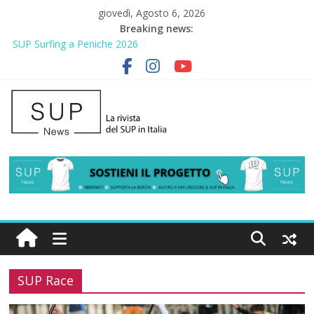
giovedì, Agosto 6, 2026
Breaking news:
SUP Surfing a Peniche 2026
AirSUP a Gallico: prima storica gara per Reggio Calabria
Gallico Paddle Fest 2026: sul lungomare di Gallico torna la festa
del SUP
Porto Selvaggio, a lezione di soccorso con la giornata della
prevenzione
2° Urban Sup Trophy: la regata solidale per lo IOR
SUP Race