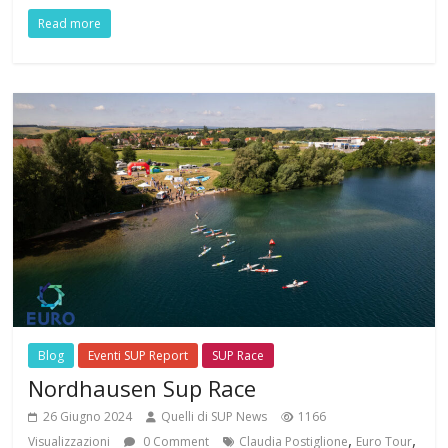
Read more
Blog
Eventi SUP Report
SUP Race
Nordhausen Sup Race
26 Giugno 2024
Quelli di SUP News
1166
,
,
Visualizzazioni
0 Comment
Claudia Postiglione
Euro Tour