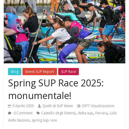
Blog
Eventi SUP Report
SUP Race
Spring SUP Race 2025:
monumentale!
9 Aprile 2025
Quelli di SUP News
2977 Visualizzazioni
,
,
,
0 Comment
Castello degli Estensi
delta sup
Ferrara
Lido
,
delle Nazioni
spring sup race