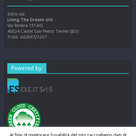
Edito da:
Living The Dream srls
Via Riniera 1514/G
40024 Castel San Pietro Terme (BO)
P.IVA: 04269721207
Powered by:
Al fine di migliorare l’usabilità del sito raccogliamo dati di