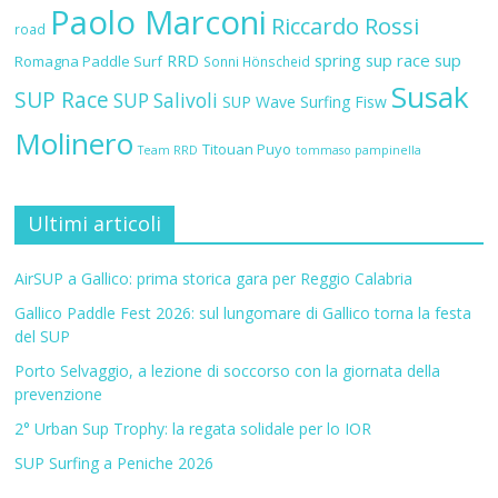
Paolo Marconi
Riccardo Rossi
road
RRD
spring sup race
sup
Romagna Paddle Surf
Sonni Hönscheid
Susak
SUP Race
SUP Salivoli
SUP Wave
Surfing Fisw
Molinero
Titouan Puyo
Team RRD
tommaso pampinella
Ultimi articoli
AirSUP a Gallico: prima storica gara per Reggio Calabria
Gallico Paddle Fest 2026: sul lungomare di Gallico torna la festa
del SUP
Porto Selvaggio, a lezione di soccorso con la giornata della
prevenzione
2° Urban Sup Trophy: la regata solidale per lo IOR
SUP Surfing a Peniche 2026