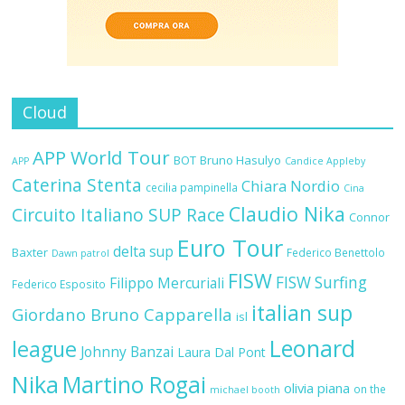
Cloud
APP World Tour
BOT
Bruno Hasulyo
APP
Candice Appleby
Caterina Stenta
Chiara Nordio
cecilia pampinella
Cina
Claudio Nika
Circuito Italiano SUP Race
Connor
Euro Tour
delta sup
Baxter
Federico Benettolo
Dawn patrol
FISW
FISW Surfing
Filippo Mercuriali
Federico Esposito
italian sup
Giordano Bruno Capparella
isl
Leonard
league
Johnny Banzai
Laura Dal Pont
Nika
Martino Rogai
olivia piana
on the
michael booth